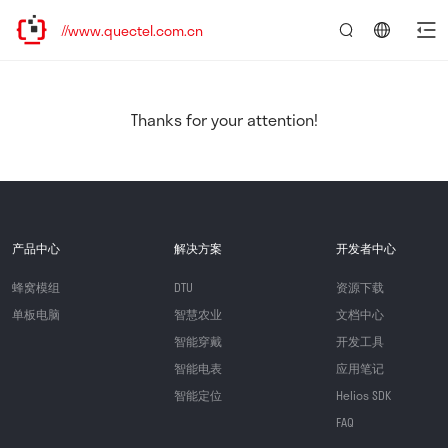
://www.quectel.com.cn
言：
简
体
中
Thanks for your attention!
文
产品中心
解决方案
开发者中心
蜂窝模组
DTU
资源下载
单板电脑
智慧农业
文档中心
智能穿戴
开发工具
智能电表
应用笔记
智能定位
Helios SDK
FAQ