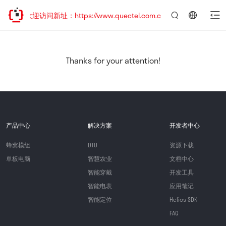
移，欢迎访问新址：https://www.quectel.com.cn
言：
简
体
中
Thanks for your attention!
文
产品中心
解决方案
开发者中心
蜂窝模组
DTU
资源下载
单板电脑
智慧农业
文档中心
智能穿戴
开发工具
智能电表
应用笔记
智能定位
Helios SDK
FAQ