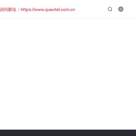
https://www.quectel.com.cn
言：
简
体
中
文