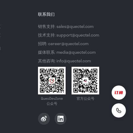
联系我们
议
销售支持: sales@quectel.com
策
技术支持: support@quectel.com
招聘: career@quectel.com
们
媒体联系: media@quectel.com
其他咨询: info@quectel.com
QuecDevZone
官方公众号
公众号