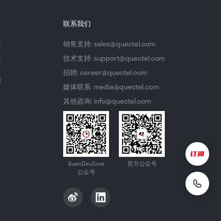
联系我们
议
销售支持: sales@quectel.com
策
技术支持: support@quectel.com
招聘: career@quectel.com
们
媒体联系: media@quectel.com
其他咨询: info@quectel.com
QuecDevZone
官方公众号
公众号