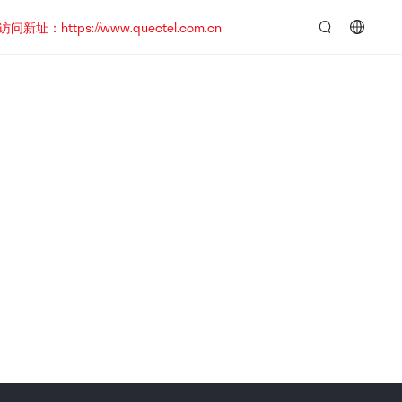
https://www.quectel.com.cn
言：
简
体
中
文