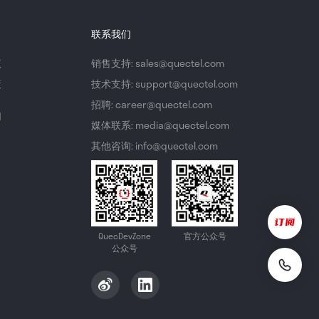
联系我们
议
销售支持: sales@quectel.com
策
技术支持: support@quectel.com
招聘: career@quectel.com
们
媒体联系: media@quectel.com
其他咨询: info@quectel.com
QuecDevZone
官方公众号
公众号