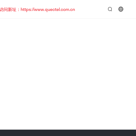
https://www.quectel.com.cn
言：
简
体
中
文