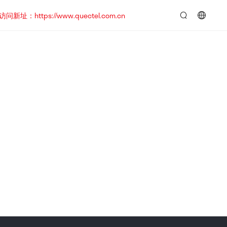
https://www.quectel.com.cn
言：
简
体
中
文