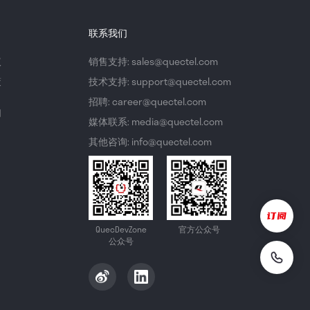
联系我们
议
销售支持: sales@quectel.com
策
技术支持: support@quectel.com
招聘: career@quectel.com
们
媒体联系: media@quectel.com
其他咨询: info@quectel.com
QuecDevZone
官方公众号
公众号