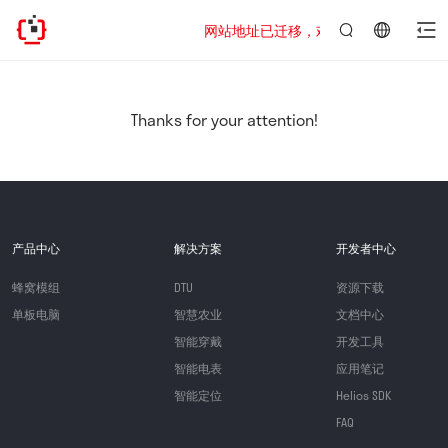
网站地址已迁移，欢迎访问新址：https://www
言：
简
体
中
Thanks for your attention!
文
产品中心
解决方案
开发者中心
蜂窝模组
DTU
资源下载
单板电脑
智慧农业
文档中心
智能穿戴
开发工具
智能电表
应用笔记
智能定位
Helios SDK
FAQ