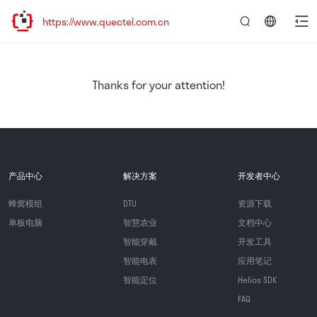
ttps://www.quectel.com.cn
言：
简
体
中
Thanks for your attention!
文
产品中心
解决方案
开发者中心
蜂窝模组
DTU
资源下载
单板电脑
智慧农业
文档中心
智能穿戴
开发工具
智能电表
应用笔记
智能定位
Helios SDK
FAQ