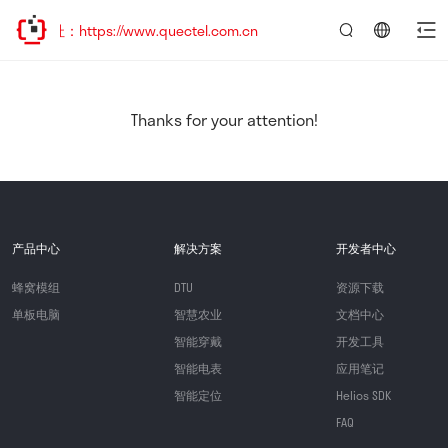
：https://www.quectel.com.cn
言：
简
体
中
Thanks for your attention!
文
产品中心
解决方案
开发者中心
蜂窝模组
DTU
资源下载
单板电脑
智慧农业
文档中心
智能穿戴
开发工具
智能电表
应用笔记
智能定位
Helios SDK
FAQ