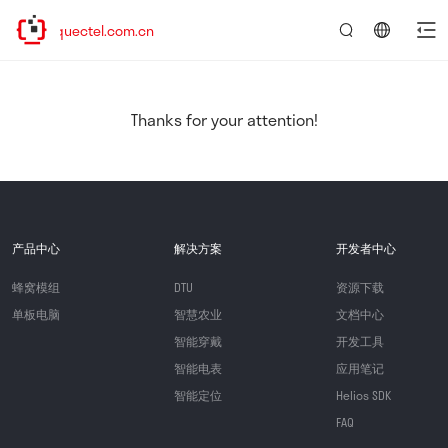
w.quectel.com.cn
言：
简
体
中
Thanks for your attention!
文
产品中心
解决方案
开发者中心
蜂窝模组
DTU
资源下载
单板电脑
智慧农业
文档中心
智能穿戴
开发工具
智能电表
应用笔记
智能定位
Helios SDK
FAQ