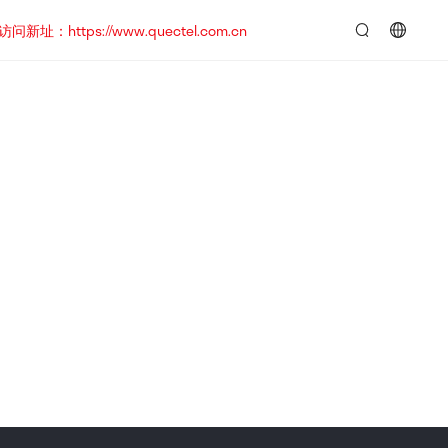
https://www.quectel.com.cn
言：
简
体
中
文