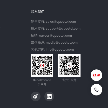
联系我们
议
销售支持: sales@quectel.com
策
技术支持: support@quectel.com
招聘: career@quectel.com
们
媒体联系: media@quectel.com
其他咨询: info@quectel.com
QuecDevZone
官方公众号
公众号