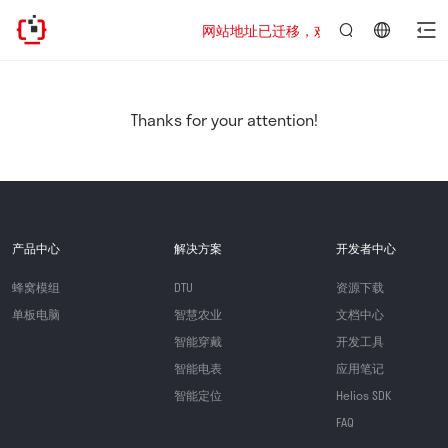
网站地址已迁移，欢迎访问新址：https://www
言：
简
体
中
Thanks for your attention!
文
产品中心
解决方案
开发者中心
蜂窝模组
DTU
资源下载
单板电脑
智慧农业
文档中心
智能穿戴
开发工具
智能电表
应用笔记
智能定位
Helios SDK
FAQ