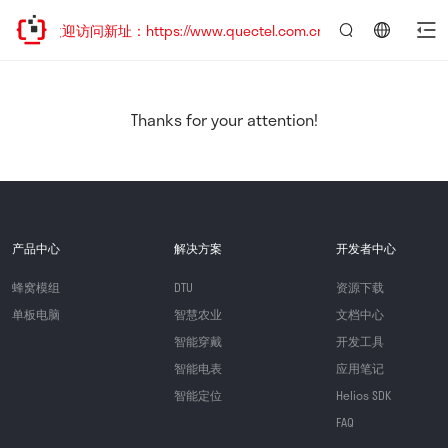
，欢迎访问新址：https://www.quectel.com.cn
言：
简
体
中
Thanks for your attention!
文
产品中心
解决方案
开发者中心
蜂窝模组
DTU
资源下载
单板电脑
智慧农业
文档中心
智能穿戴
开发工具
智能电表
应用笔记
智能定位
Helios SDK
FAQ