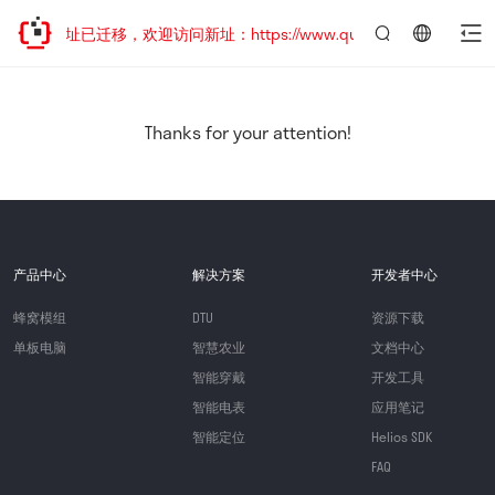
网站地址已迁移，欢迎访问新址：https://www.quectel.com.cn
言：
简
体
中
Thanks for your attention!
文
产品中心
解决方案
开发者中心
蜂窝模组
DTU
资源下载
单板电脑
智慧农业
文档中心
智能穿戴
开发工具
智能电表
应用笔记
智能定位
Helios SDK
FAQ