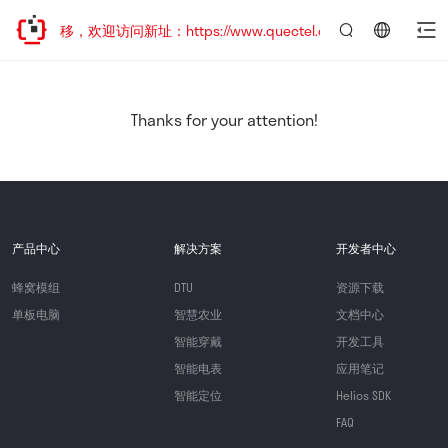
地址已迁移，欢迎访问新址：https://www.quectel.com.cn
言：
简
体
中
Thanks for your attention!
文
产品中心
解决方案
开发者中心
蜂窝模组
DTU
资源下载
单板电脑
智慧农业
文档中心
智能穿戴
开发工具
智能电表
应用笔记
智能定位
Helios SDK
FAQ