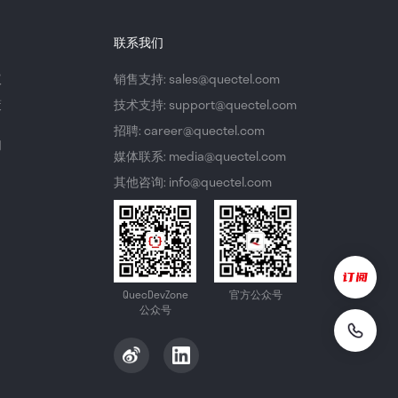
联系我们
议
销售支持: sales@quectel.com
策
技术支持: support@quectel.com
招聘: career@quectel.com
们
媒体联系: media@quectel.com
其他咨询: info@quectel.com
QuecDevZone
官方公众号
公众号