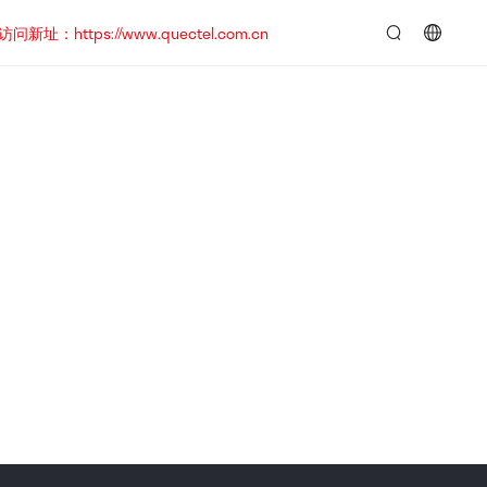
https://www.quectel.com.cn
言：
简
体
中
文