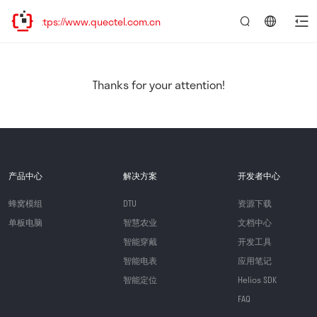
tps://www.quectel.com.cn
言：
简
体
中
Thanks for your attention!
文
产品中心
解决方案
开发者中心
蜂窝模组
DTU
资源下载
单板电脑
智慧农业
文档中心
智能穿戴
开发工具
智能电表
应用笔记
智能定位
Helios SDK
FAQ