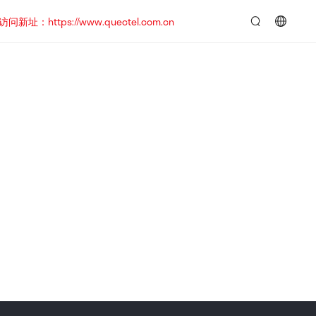
https://www.quectel.com.cn
言：
简
体
中
文