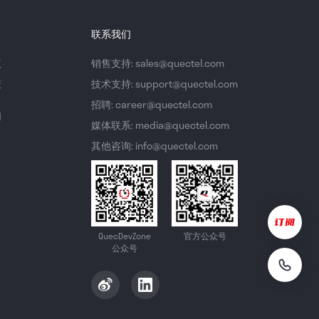
联系我们
议
销售支持: sales@quectel.com
策
技术支持: support@quectel.com
招聘: career@quectel.com
们
媒体联系: media@quectel.com
其他咨询: info@quectel.com
QuecDevZone
官方公众号
公众号