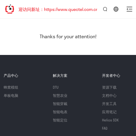
，欢迎访问新址：https://www.quectel.com.cn
言：
简
体
中
Thanks for your attention!
文
产品中心
解决方案
开发者中心
蜂窝模组
DTU
资源下载
单板电脑
智慧农业
文档中心
智能穿戴
开发工具
智能电表
应用笔记
智能定位
Helios SDK
FAQ