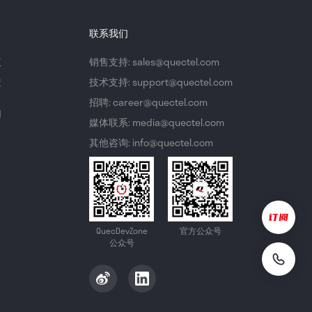
联系我们
议
销售支持: sales@quectel.com
策
技术支持: support@quectel.com
招聘: career@quectel.com
们
媒体联系: media@quectel.com
其他咨询: info@quectel.com
QuecDevZone
官方公众号
公众号