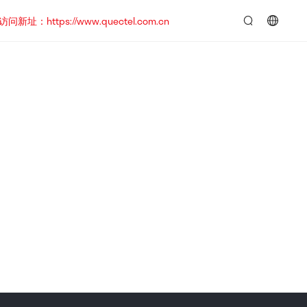
https://www.quectel.com.cn
言：
简
体
中
文