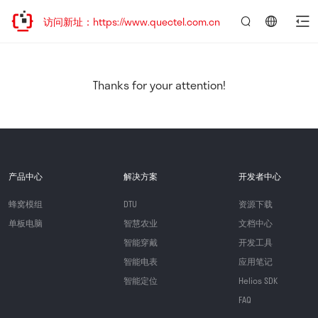
欢迎访问新址：https://www.quectel.com.cn
言：
简
体
中
Thanks for your attention!
文
产品中心
解决方案
开发者中心
蜂窝模组
DTU
资源下载
单板电脑
智慧农业
文档中心
智能穿戴
开发工具
智能电表
应用笔记
智能定位
Helios SDK
FAQ