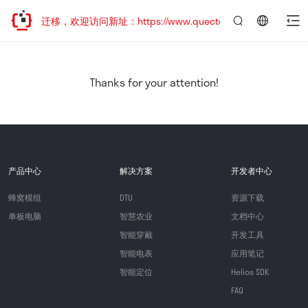
站地址已迁移，欢迎访问新址：https://www.quectel.com.cn
言：
简
体
中
Thanks for your attention!
文
产品中心
解决方案
开发者中心
蜂窝模组
DTU
资源下载
单板电脑
智慧农业
文档中心
智能穿戴
开发工具
智能电表
应用笔记
智能定位
Helios SDK
FAQ