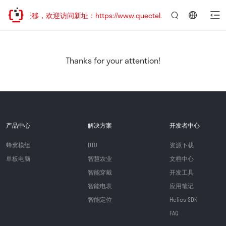
地址已迁移，欢迎访问新址：https://www.quectel.com.cn
言：
简
体
中
Thanks for your attention!
文
产品中心
解决方案
开发者中心
蜂窝模组
DTU
资源下载
单板电脑
智慧农业
文档中心
智能穿戴
开发工具
智能电表
应用笔记
智能定位
Helios SDK
FAQ