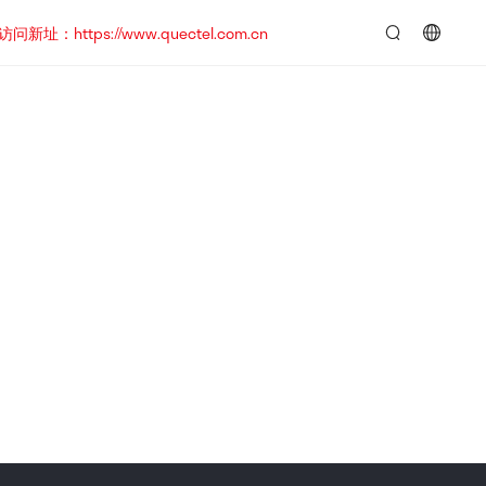
https://www.quectel.com.cn
言：
简
体
中
文