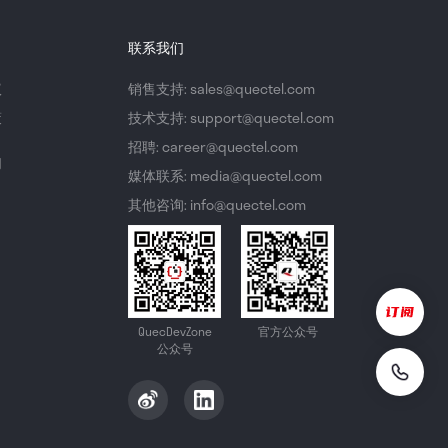
联系我们
议
销售支持: sales@quectel.com
策
技术支持: support@quectel.com
招聘: career@quectel.com
们
媒体联系: media@quectel.com
其他咨询: info@quectel.com
QuecDevZone
官方公众号
公众号