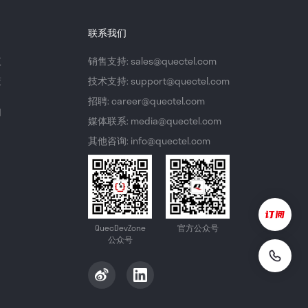
联系我们
议
销售支持: sales@quectel.com
策
技术支持: support@quectel.com
招聘: career@quectel.com
们
媒体联系: media@quectel.com
其他咨询: info@quectel.com
QuecDevZone
官方公众号
公众号