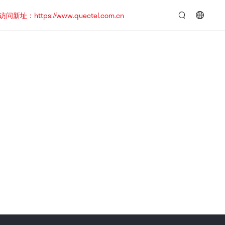
https://www.quectel.com.cn
言：
简
体
中
文