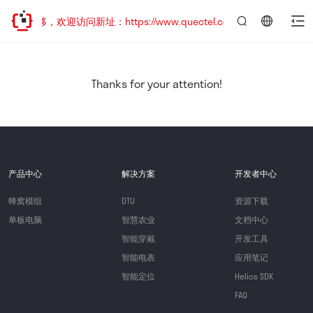
址已迁移，欢迎访问新址：https://www.quectel.com.cn
言：
简
体
中
Thanks for your attention!
文
产品中心
解决方案
开发者中心
蜂窝模组
DTU
资源下载
单板电脑
智慧农业
文档中心
智能穿戴
开发工具
智能电表
应用笔记
智能定位
Helios SDK
FAQ