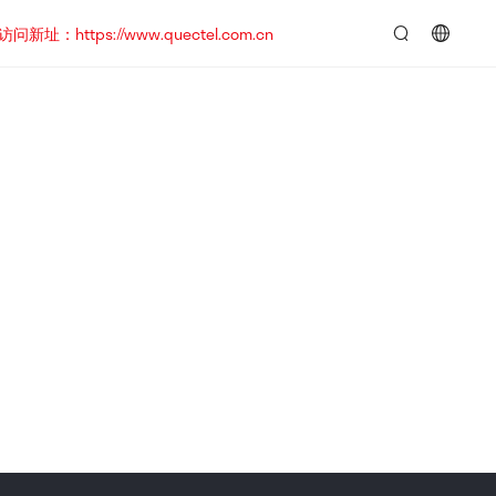
https://www.quectel.com.cn
言：
简
体
中
文