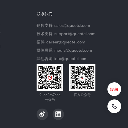
联系我们
议
销售支持: sales@quectel.com
策
技术支持: support@quectel.com
招聘: career@quectel.com
们
媒体联系: media@quectel.com
其他咨询: info@quectel.com
QuecDevZone
官方公众号
公众号