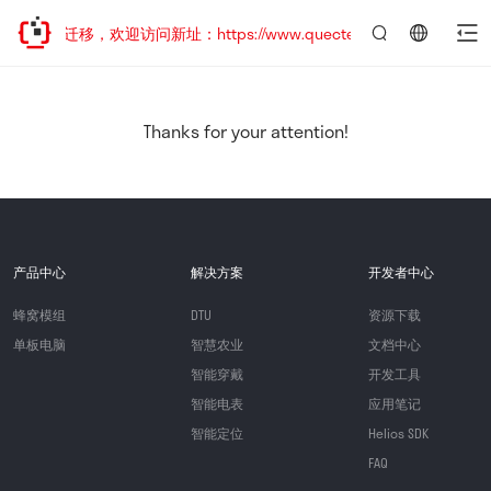
站地址已迁移，欢迎访问新址：https://www.quectel.com.cn
言：
简
体
中
Thanks for your attention!
文
产品中心
解决方案
开发者中心
蜂窝模组
DTU
资源下载
单板电脑
智慧农业
文档中心
智能穿戴
开发工具
智能电表
应用笔记
智能定位
Helios SDK
FAQ