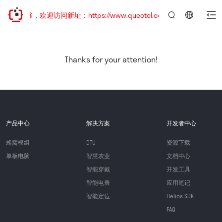
址已迁移，欢迎访问新址：https://www.quectel.com.cn
言：
简
体
中
Thanks for your attention!
文
产品中心
解决方案
开发者中心
蜂窝模组
DTU
资源下载
单板电脑
智慧农业
文档中心
智能穿戴
开发工具
智能电表
应用笔记
智能定位
Helios SDK
FAQ