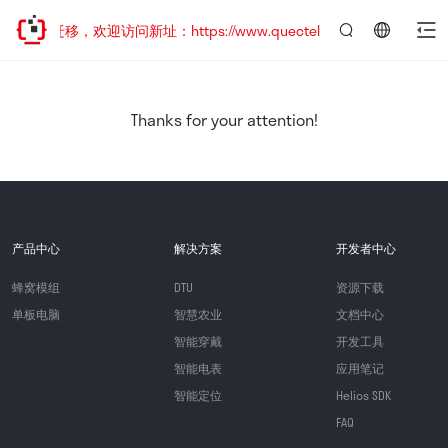
地址已迁移，欢迎访问新址：https://www.quectel.com.cn
言：
简
体
中
Thanks for your attention!
文
产品中心
解决方案
开发者中心
蜂窝模组
DTU
资源下载
单板电脑
智慧农业
文档中心
智能穿戴
开发工具
智能电表
应用笔记
智能定位
Helios SDK
FAQ