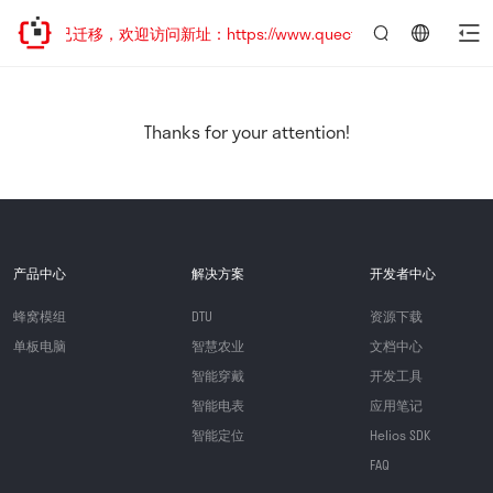
网站地址已迁移，欢迎访问新址：https://www.quectel.com.cn
言：
简
体
中
Thanks for your attention!
文
产品中心
解决方案
开发者中心
蜂窝模组
DTU
资源下载
单板电脑
智慧农业
文档中心
智能穿戴
开发工具
智能电表
应用笔记
智能定位
Helios SDK
FAQ