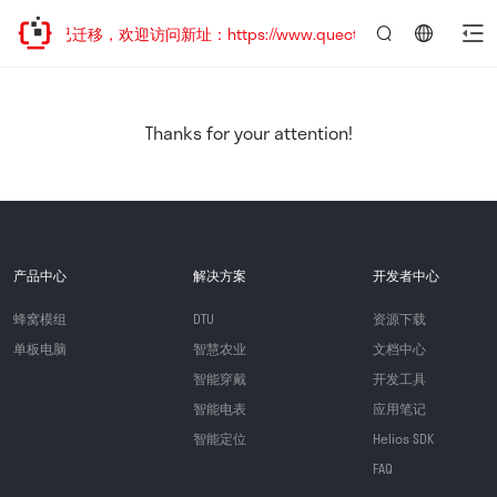
网站地址已迁移，欢迎访问新址：https://www.quectel.com.cn
言：
简
体
中
Thanks for your attention!
文
产品中心
解决方案
开发者中心
蜂窝模组
DTU
资源下载
单板电脑
智慧农业
文档中心
智能穿戴
开发工具
智能电表
应用笔记
智能定位
Helios SDK
FAQ