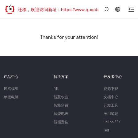
站地址已迁移，欢迎访问新址：https://www.quectel.com.cn
言：
简
体
中
Thanks for your attention!
文
产品中心
解决方案
开发者中心
蜂窝模组
DTU
资源下载
单板电脑
智慧农业
文档中心
智能穿戴
开发工具
智能电表
应用笔记
智能定位
Helios SDK
FAQ