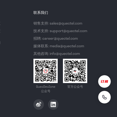
联系我们
议
销售支持: sales@quectel.com
策
技术支持: support@quectel.com
招聘: career@quectel.com
们
媒体联系: media@quectel.com
其他咨询: info@quectel.com
QuecDevZone
官方公众号
公众号