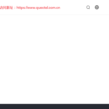
https://www.quectel.com.cn
言：
简
体
中
文