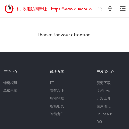
址已迁移，欢迎访问新址：https://www.quectel.com.cn
言：
简
体
中
Thanks for your attention!
文
产品中心
解决方案
开发者中心
蜂窝模组
DTU
资源下载
单板电脑
智慧农业
文档中心
智能穿戴
开发工具
智能电表
应用笔记
智能定位
Helios SDK
FAQ