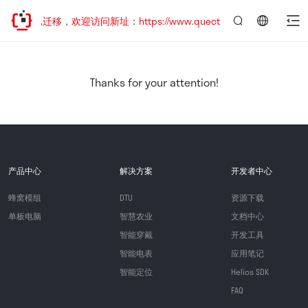
站地址已迁移，欢迎访问新址：https://www.quectel.com.cn
言：
简
体
中
Thanks for your attention!
文
产品中心
解决方案
开发者中心
蜂窝模组
DTU
资源下载
单板电脑
智慧农业
文档中心
智能穿戴
开发工具
智能电表
应用笔记
智能定位
Helios SDK
FAQ