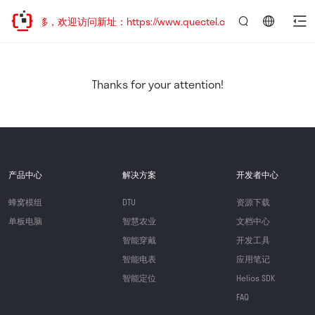
址已迁移，欢迎访问新址：https://www.quectel.com.cn
言：
简
体
中
Thanks for your attention!
文
产品中心
解决方案
开发者中心
蜂窝模组
DTU
资源下载
单板电脑
智慧农业
文档中心
智能穿戴
开发工具
智能电表
应用笔记
智能定位
Helios SDK
FAQ