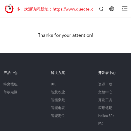
址已迁移，欢迎访问新址：https://www.quectel.com.cn
言：
简
体
中
Thanks for your attention!
文
产品中心
解决方案
开发者中心
蜂窝模组
DTU
资源下载
单板电脑
智慧农业
文档中心
智能穿戴
开发工具
智能电表
应用笔记
智能定位
Helios SDK
FAQ