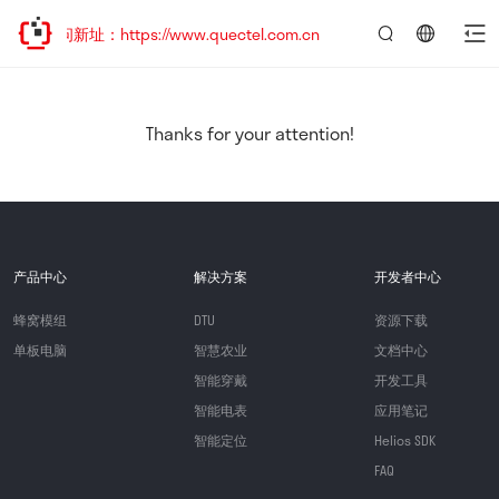
问新址：https://www.quectel.com.cn
言：
简
体
中
Thanks for your attention!
文
产品中心
解决方案
开发者中心
蜂窝模组
DTU
资源下载
单板电脑
智慧农业
文档中心
智能穿戴
开发工具
智能电表
应用笔记
智能定位
Helios SDK
FAQ