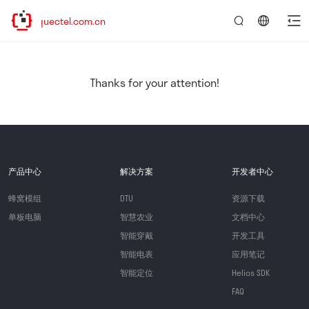
w.quectel.com.cn
言：
简
体
中
Thanks for your attention!
文
产品中心
解决方案
开发者中心
蜂窝模组
DTU
资源下载
单板电脑
智慧农业
文档中心
智能穿戴
开发工具
智能电表
应用笔记
智能定位
Helios SDK
FAQ