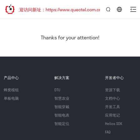
，欢迎访问新址：https://www.quectel.com.cn
言：
简
体
中
Thanks for your attention!
文
产品中心
解决方案
开发者中心
蜂窝模组
DTU
资源下载
单板电脑
智慧农业
文档中心
智能穿戴
开发工具
智能电表
应用笔记
智能定位
Helios SDK
FAQ