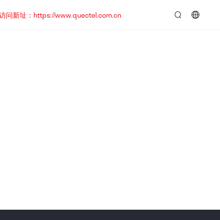
https://www.quectel.com.cn
言：
简
体
中
文