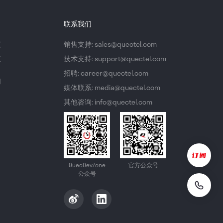
联系我们
议
销售支持: sales@quectel.com
策
技术支持: support@quectel.com
招聘: career@quectel.com
们
媒体联系: media@quectel.com
其他咨询: info@quectel.com
QuecDevZone
官方公众号
公众号