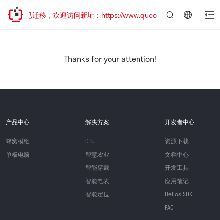
网站地址已迁移，欢迎访问新址：https://www.quectel.com.cn
言：
简
体
中
Thanks for your attention!
文
产品中心
解决方案
开发者中心
蜂窝模组
DTU
资源下载
单板电脑
智慧农业
文档中心
智能穿戴
开发工具
智能电表
应用笔记
智能定位
Helios SDK
FAQ