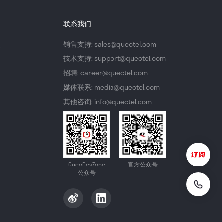
联系我们
议
销售支持: sales@quectel.com
策
技术支持: support@quectel.com
招聘: career@quectel.com
们
媒体联系: media@quectel.com
其他咨询: info@quectel.com
QuecDevZone
官方公众号
公众号