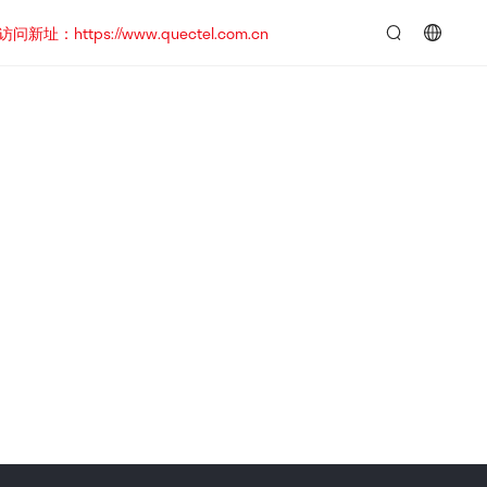
https://www.quectel.com.cn
言：
简
体
中
文