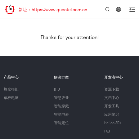
问新址：https://www.quectel.com.cn
言：
简
体
中
Thanks for your attention!
文
产品中心
解决方案
开发者中心
蜂窝模组
DTU
资源下载
单板电脑
智慧农业
文档中心
智能穿戴
开发工具
智能电表
应用笔记
智能定位
Helios SDK
FAQ