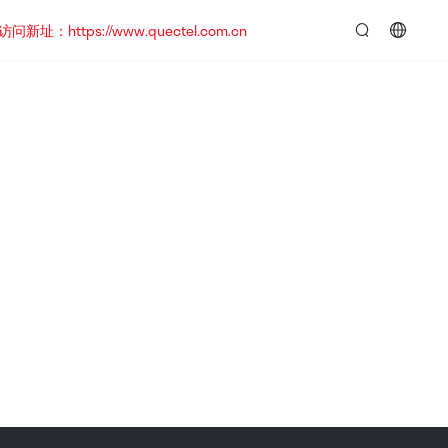
https://www.quectel.com.cn
言：
简
体
中
文