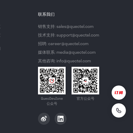
联系我们
议
销售支持: sales@quectel.com
策
技术支持: support@quectel.com
招聘: career@quectel.com
们
媒体联系: media@quectel.com
其他咨询: info@quectel.com
QuecDevZone
官方公众号
公众号