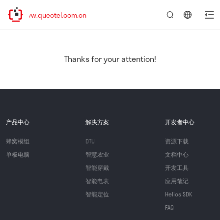
/www.quectel.com.cn
言：
简
体
中
Thanks for your attention!
文
产品中心
解决方案
开发者中心
蜂窝模组
DTU
资源下载
单板电脑
智慧农业
文档中心
智能穿戴
开发工具
智能电表
应用笔记
智能定位
Helios SDK
FAQ