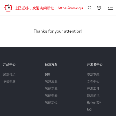
网站地址已迁移，欢迎访问新址：https://www.quectel.com.cn
言：
简
体
中
Thanks for your attention!
文
产品中心
解决方案
开发者中心
蜂窝模组
DTU
资源下载
单板电脑
智慧农业
文档中心
智能穿戴
开发工具
智能电表
应用笔记
智能定位
Helios SDK
FAQ