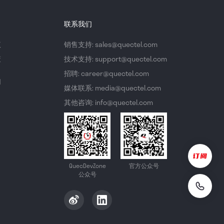
联系我们
议
销售支持: sales@quectel.com
策
技术支持: support@quectel.com
招聘: career@quectel.com
们
媒体联系: media@quectel.com
其他咨询: info@quectel.com
QuecDevZone
官方公众号
公众号