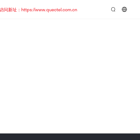
https://www.quectel.com.cn
言：
简
体
中
文