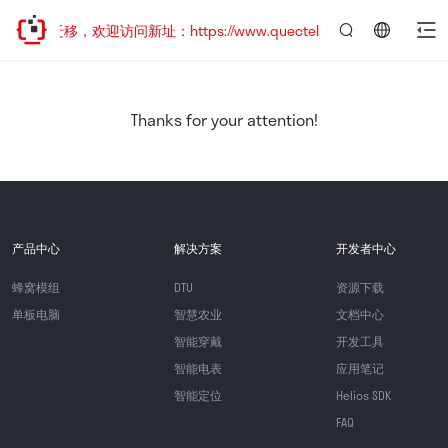
地址已迁移，欢迎访问新址：https://www.quectel.com.cn
言：
简
体
中
Thanks for your attention!
文
产品中心
解决方案
开发者中心
蜂窝模组
DTU
资源下载
单板电脑
智慧农业
文档中心
智能穿戴
开发工具
智能电表
应用笔记
智能定位
Helios SDK
FAQ